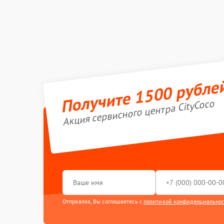
Получите 1500 рубле
Акция сервисного центра CityCoco
Отправляя, Вы соглашаетесь с
политикой конфиденциально