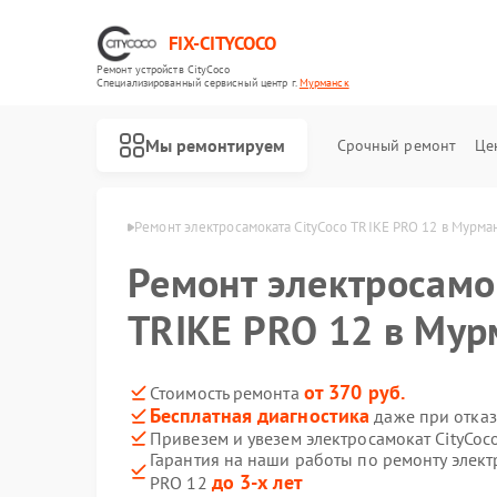
FIX-CITYCOCO
Ремонт устройств CityCoco
Специализированный cервисный центр г.
Мурманск
Мы ремонтируем
Срочный ремонт
Це
Ремонт электросамокатов CityCoco
ityCoco в Мурманске
Ремонт электросамоката CityCoco TRIKE PRO 12 в Мурма
Ремонт электросамо
TRIKE PRO 12 в Мур
от 370 руб.
Стоимость ремонта
Бесплатная диагностика
даже при отказ
Привезем и увезем электросамокат CityCoc
Гарантия на наши работы по ремонту элект
до 3-х лет
PRO 12