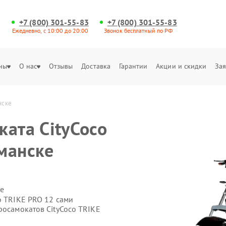
+7 (800) 301-55-83
+7 (800) 301-55-83
Ежедневно, с 10:00 до 20:00
Звонок бесплатный по РФ
ны
О нас
Отзывы
Доставка
Гарантии
Акции и скидки
Зая
нске
ката CityCoco
манске
е
o TRIKE PRO 12 сами
росамокатов CityCoco TRIKE