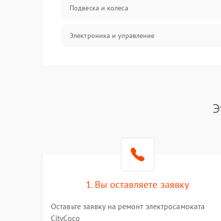
Подвеска и колеса
Электроника и управление
Общие поломки
Режим работы
Э
Проблемы с механикой
Батарея
Механические повреждения
1. Вы оставляете заявку
Оставьте заявку на ремонт электросамоката
CityCoco