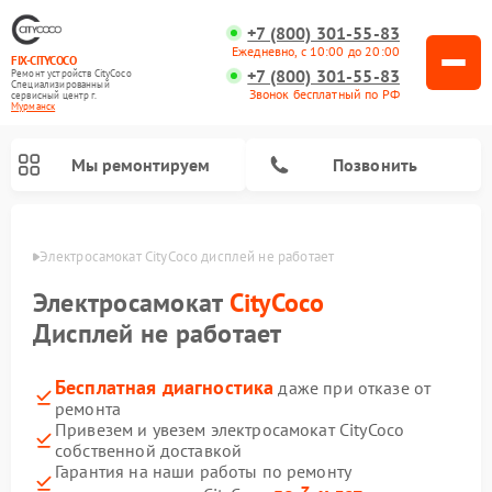
+7 (800) 301-55-83
Ежедневно, с 10:00 до 20:00
FIX-CITYCOCO
+7 (800) 301-55-83
Ремонт устройств CityCoco
Специализированный
Звонок бесплатный по РФ
cервисный центр г.
Мурманск
Мы ремонтируем
Позвонить
анске
Электросамокат CityCoco дисплей не работает
Ремонт электросамокатов CityCoco
Электросамокат
CityCoco
Дисплей не работает
Бесплатная диагностика
даже при отказе от
ремонта
Привезем и увезем электросамокат CityCoco
собственной доставкой
Гарантия на наши работы по ремонту