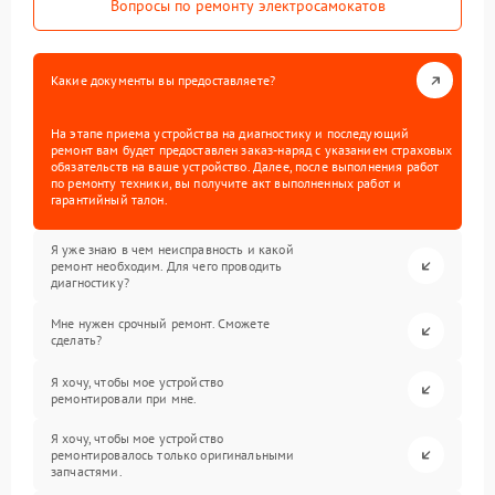
Вопросы по ремонту электросамокатов
Какие документы вы предоставляете?
На этапе приема устройства на диагностику и последующий
ремонт вам будет предоставлен заказ-наряд с указанием страховых
обязательств на ваше устройство. Далее, после выполнения работ
по ремонту техники, вы получите акт выполненных работ и
гарантийный талон.
Я уже знаю в чем неисправность и какой
ремонт необходим. Для чего проводить
диагностику?
Мне нужен срочный ремонт. Сможете
сделать?
Я хочу, чтобы мое устройство
ремонтировали при мне.
Я хочу, чтобы мое устройство
ремонтировалось только оригинальными
запчастями.