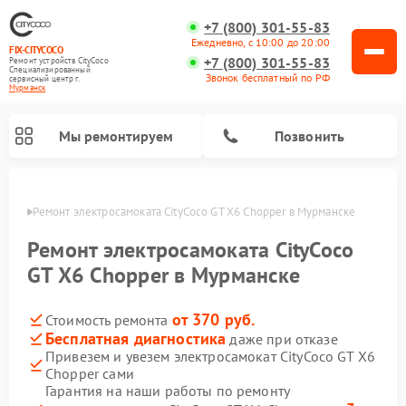
+7 (800) 301-55-83
Ежедневно, с 10:00 до 20:00
FIX-CITYCOCO
+7 (800) 301-55-83
Ремонт устройств CityCoco
Специализированный
Звонок бесплатный по РФ
cервисный центр г.
Мурманск
Мы ремонтируем
Позвонить
анске
Ремонт электросамоката CityCoco GT X6 Chopper в Мурманске
Ремонт электросамокатов CityCoco
Ремонт электросамоката CityCoco
GT X6 Chopper в Мурманске
от 370 руб.
Стоимость ремонта
Бесплатная диагностика
даже при отказе
Привезем и увезем электросамокат CityCoco GT X6
Chopper сами
Гарантия на наши работы по ремонту