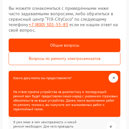
Вы можете ознакомиться с приведенными ниже
часто задаваемыми вопросами, либо обратиться в
сервисный центр “FIX-CityCoco” по следующему
телефону
+7 (800) 301-55-83
если не нашли ответ на
свой вопрос.
Общие вопросы
Вопросы по ремонту электросамокатов
Какие документы вы предоставляете?
На этапе приема устройства на диагностику и последующий
ремонт вам будет предоставлен заказ-наряд с указанием страховых
обязательств на ваше устройство. Далее, после выполнения работ
по ремонту техники, вы получите акт выполненных работ и
гарантийный талон.
Я уже знаю в чем неисправность и какой
ремонт необходим. Для чего проводить