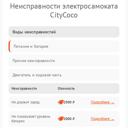
Неисправности электросамоката
CityCoco
Виды неисправностей
Питание и батарея
Прочие неисправности
Двигатель и ходовая часть
Неисправности
Стоимость
Тормоза и безопасность
Не держит заряд
2500 ₽
Подробнее →
Подвеска и колеса
Не показывает уровень
Электроника и управление
2000 ₽
Подробнее →
батареи