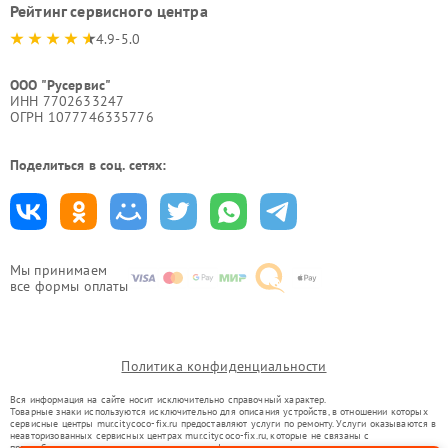
Рейтинг сервисного центра
4.9-5.0
ООО "Русервис"
ИНН 7702633247
ОГРН 1077746335776
Поделиться в соц. сетях:
Мы принимаем
все формы оплаты
Политика конфиденциальности
Вся информация на сайте носит исключительно справочный характер.
Товарные знаки используются исключительно для описания устройств, в отношении которых
сервисные центры mur.citycoco-fix.ru предоставляют услуги по ремонту. Услуги оказываются в
неавторизованных сервисных центрах mur.citycoco-fix.ru, которые не связаны с
правообладателями товарных знаков или их официальными представителями.