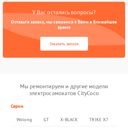
У Вас остались вопросы?
Оставьте заявку, мы свяжемся с Вами в ближайшее
время
Заказать звонок
Мы ремонтируем и другие модели
электросамокатов CityCoco
Серии
Wolong
GT
X-BLACK
TRIKE X7
Trik