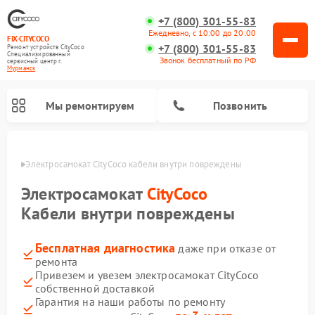
+7 (800) 301-55-83
Ежедневно, с 10:00 до 20:00
FIX-CITYCOCO
+7 (800) 301-55-83
Ремонт устройств CityCoco
Специализированный
Звонок бесплатный по РФ
cервисный центр г.
Мурманск
Мы ремонтируем
Позвонить
анске
Электросамокат CityCoco кабели внутри повреждены
Ремонт электросамокатов CityCoco
Электросамокат
CityCoco
Кабели внутри повреждены
Бесплатная диагностика
даже при отказе от
ремонта
Привезем и увезем электросамокат CityCoco
собственной доставкой
Гарантия на наши работы по ремонту