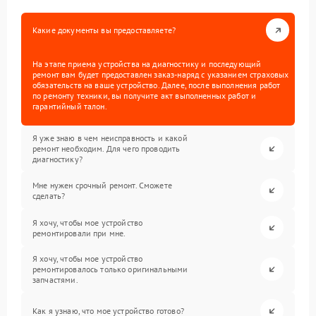
Какие документы вы предоставляете?
На этапе приема устройства на диагностику и последующий
ремонт вам будет предоставлен заказ-наряд с указанием страховых
обязательств на ваше устройство. Далее, после выполнения работ
по ремонту техники, вы получите акт выполненных работ и
гарантийный талон.
Я уже знаю в чем неисправность и какой
ремонт необходим. Для чего проводить
диагностику?
Мне нужен срочный ремонт. Сможете
сделать?
Я хочу, чтобы мое устройство
ремонтировали при мне.
Я хочу, чтобы мое устройство
ремонтировалось только оригинальными
запчастями.
Как я узнаю, что мое устройство готово?