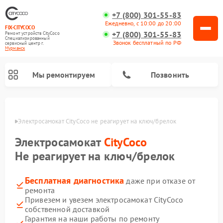
+7 (800) 301-55-83
Ежедневно, с 10:00 до 20:00
FIX-CITYCOCO
+7 (800) 301-55-83
Ремонт устройств CityCoco
Специализированный
Звонок бесплатный по РФ
cервисный центр г.
Мурманск
Мы ремонтируем
Позвонить
анске
Электросамокат CityCoco не реагирует на ключ/брелок
Ремонт электросамокатов CityCoco
Электросамокат
CityCoco
Не реагирует на ключ/брелок
Бесплатная диагностика
даже при отказе от
ремонта
Привезем и увезем электросамокат CityCoco
собственной доставкой
Гарантия на наши работы по ремонту