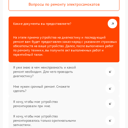
Вопросы по ремонту электросамокатов
Какие документы вы предоставляете?
На этапе приема устройства на диагностику и последующий
ремонт вам будет предоставлен заказ-наряд с указанием страховых
обязательств на ваше устройство. Далее, после выполнения работ
по ремонту техники, вы получите акт выполненных работ и
гарантийный талон.
Я уже знаю в чем неисправность и какой
ремонт необходим. Для чего проводить
диагностику?
Мне нужен срочный ремонт. Сможете
сделать?
Я хочу, чтобы мое устройство
ремонтировали при мне.
Я хочу, чтобы мое устройство
ремонтировалось только оригинальными
запчастями.