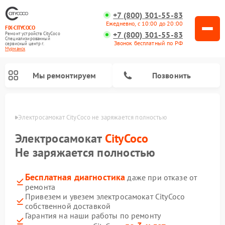
+7 (800) 301-55-83
Ежедневно, с 10:00 до 20:00
FIX-CITYCOCO
+7 (800) 301-55-83
Ремонт устройств CityCoco
Специализированный
Звонок бесплатный по РФ
cервисный центр г.
Мурманск
Мы ремонтируем
Позвонить
анске
Электросамокат CityCoco не заряжается полностью
Ремонт электросамокатов CityCoco
Электросамокат
CityCoco
Не заряжается полностью
Бесплатная диагностика
даже при отказе от
ремонта
Привезем и увезем электросамокат CityCoco
собственной доставкой
Гарантия на наши работы по ремонту