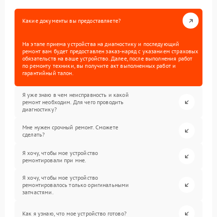
Какие документы вы предоставляете?
На этапе приема устройства на диагностику и последующий
ремонт вам будет предоставлен заказ-наряд с указанием страховых
обязательств на ваше устройство. Далее, после выполнения работ
по ремонту техники, вы получите акт выполненных работ и
гарантийный талон.
Я уже знаю в чем неисправность и какой
ремонт необходим. Для чего проводить
диагностику?
Мне нужен срочный ремонт. Сможете
сделать?
Я хочу, чтобы мое устройство
ремонтировали при мне.
Я хочу, чтобы мое устройство
ремонтировалось только оригинальными
запчастями.
Как я узнаю, что мое устройство готово?