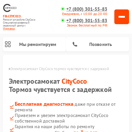
+7 (800) 301-55-83
Ежедневно, с 10:00 до 20:00
FIX-CITYCOCO
+7 (800) 301-55-83
Ремонт устройств CityCoco
Специализированный
Звонок бесплатный по РФ
cервисный центр г.
Мурманск
Мы ремонтируем
Позвонить
анске
Электросамокат CityCoco тормоз чувствуется с задержкой
Ремонт электросамокатов CityCoco
Электросамокат
CityCoco
Тормоз чувствуется с задержкой
Бесплатная диагностика
даже при отказе от
ремонта
Привезем и увезем электросамокат CityCoco
собственной доставкой
Гарантия на наши работы по ремонту