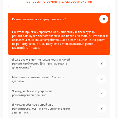
Вопросы по ремонту электросамокатов
Какие документы вы предоставляете?
На этапе приема устройства на диагностику и последующий
ремонт вам будет предоставлен заказ-наряд с указанием страховых
обязательств на ваше устройство. Далее, после выполнения работ
по ремонту техники, вы получите акт выполненных работ и
гарантийный талон.
Я уже знаю в чем неисправность и какой
ремонт необходим. Для чего проводить
диагностику?
Мне нужен срочный ремонт. Сможете
сделать?
Я хочу, чтобы мое устройство
ремонтировали при мне.
Я хочу, чтобы мое устройство
ремонтировалось только оригинальными
запчастями.