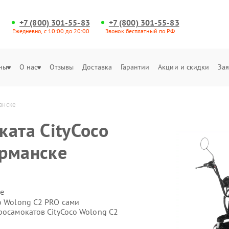
+7 (800) 301-55-83
+7 (800) 301-55-83
Ежедневно, с 10:00 до 20:00
Звонок бесплатный по РФ
ны
О нас
Отзывы
Доставка
Гарантии
Акции и скидки
Зая
анске
ката CityCoco
урманске
е
o Wolong C2 PRO сами
росамокатов CityCoco Wolong C2