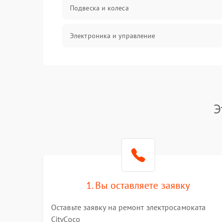
Подвеска и колеса
Электроника и управление
Общие поломки
Режим работы
Э
Проблемы с механикой
Батарея
Механические повреждения
1. Вы оставляете заявку
Оставьте заявку на ремонт электросамоката
CityCoco