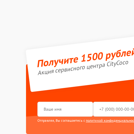
Получите 1500 рубле
Акция сервисного центра CityCoco
Отправляя, Вы соглашаетесь с
политикой конфиденциально