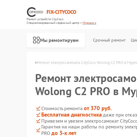
FIX-CITYCOCO
Ремонт устройств CityCoco
Специализированный cервисный центр г.
Мурманск
Мы ремонтируем
Срочный ремонт
Це
Ремонт электросамокатов CityCoco
ityCoco в Мурманске
Ремонт электросамоката CityCoco Wolong C2 PRO в Мурм
Ремонт электросамо
Wolong C2 PRO в М
от 370 руб.
Стоимость ремонта
Бесплатная диагностика
даже при отказ
Привезем и увезем электросамокат CityCoc
Гарантия на наши работы по ремонту элект
до 3-х лет
PRO