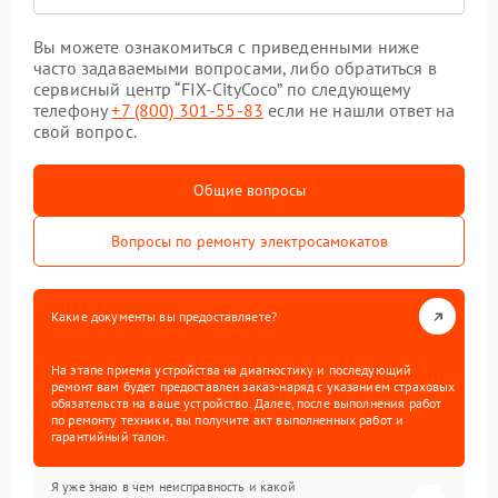
Вы можете ознакомиться с приведенными ниже
часто задаваемыми вопросами, либо обратиться в
сервисный центр “FIX-CityCoco” по следующему
телефону
+7 (800) 301-55-83
если не нашли ответ на
свой вопрос.
Общие вопросы
Вопросы по ремонту электросамокатов
Какие документы вы предоставляете?
На этапе приема устройства на диагностику и последующий
ремонт вам будет предоставлен заказ-наряд с указанием страховых
обязательств на ваше устройство. Далее, после выполнения работ
по ремонту техники, вы получите акт выполненных работ и
гарантийный талон.
Я уже знаю в чем неисправность и какой