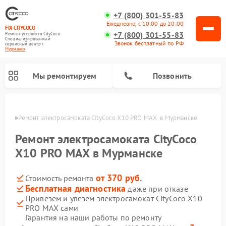
+7 (800) 301-55-83
Ежедневно, с 10:00 до 20:00
FIX-CITYCOCO
+7 (800) 301-55-83
Ремонт устройств CityCoco
Специализированный
Звонок бесплатный по РФ
cервисный центр г.
Мурманск
Мы ремонтируем
Позвонить
анске
Ремонт электросамоката CityCoco X10 PRO MAX  в Мурманске
Ремонт электросамокатов CityCoco
Ремонт электросамоката CityCoco
X10 PRO MAX в Мурманске
от 370 руб.
Стоимость ремонта
Бесплатная диагностика
даже при отказе
Привезем и увезем электросамокат CityCoco X10
PRO MAX сами
Гарантия на наши работы по ремонту