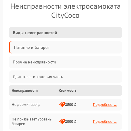
Неисправности электросамоката
CityCoco
Виды неисправностей
Питание и батарея
Прочие неисправности
Двигатель и ходовая часть
Неисправности
Стоимость
Тормоза и безопасность
Не держит заряд
2500 ₽
Подробнее →
Подвеска и колеса
Не показывает уровень
Электроника и управление
2000 ₽
Подробнее →
батареи