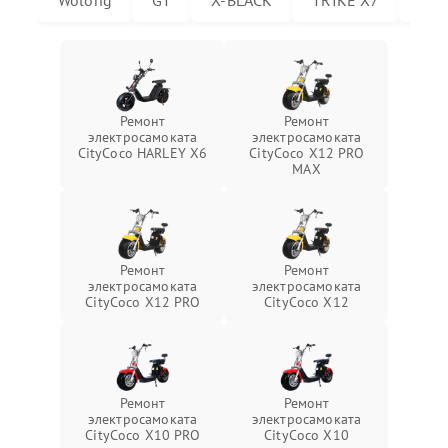
Wolong
GT
X-BLACK
TRIKE X7
Trik
Ремонт
Ремонт
электросамоката
электросамоката
CityCoco HARLEY X6
CityCoco X12 PRO
MAX
Ремонт
Ремонт
электросамоката
электросамоката
CityCoco X12 PRO
CityCoco X12
Ремонт
Ремонт
электросамоката
электросамоката
CityCoco X10 PRO
CityCoco X10