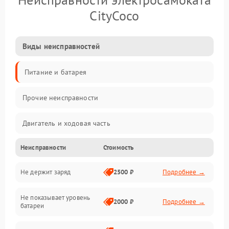
CityCoco
Виды неисправностей
Питание и батарея
Прочие неисправности
Двигатель и ходовая часть
Неисправности
Стоимость
Тормоза и безопасность
Не держит заряд
2500 ₽
Подробнее →
Подвеска и колеса
Не показывает уровень
Электроника и управление
2000 ₽
Подробнее →
батареи
Общие поломки