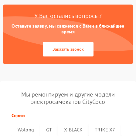
У Вас остались вопросы?
Оставьте заявку, мы свяжемся с Вами в ближайшее
время
Заказать звонок
Мы ремонтируем и другие модели
электросамокатов CityCoco
Серии
Wolong
GT
X-BLACK
TRIKE X7
Trik