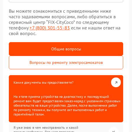
Вы можете ознакомиться с приведенными ниже
часто задаваемыми вопросами, либо обратиться в
сервисный центр “FIX-CityCoco” по следующему
телефону
+7 (800) 301-55-83
если не нашли ответ на
свой вопрос.
Общие вопросы
Вопросы по ремонту электросамокатов
Какие документы вы предоставляете?
На этапе приема устройства на диагностику и последующий
ремонт вам будет предоставлен заказ-наряд с указанием страховых
обязательств на ваше устройство. Далее, после выполнения работ
по ремонту техники, вы получите акт выполненных работ и
гарантийный талон.
Я уже знаю в чем неисправность и какой
ремонт необходим. Для чего проводить