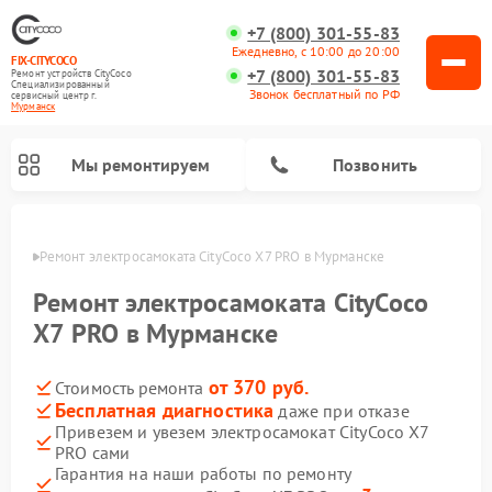
+7 (800) 301-55-83
Ежедневно, с 10:00 до 20:00
FIX-CITYCOCO
+7 (800) 301-55-83
Ремонт устройств CityCoco
Специализированный
Звонок бесплатный по РФ
cервисный центр г.
Мурманск
Мы ремонтируем
Позвонить
анске
Ремонт электросамоката CityCoco X7 PRO в Мурманске
Ремонт электросамокатов CityCoco
Ремонт электросамоката CityCoco
X7 PRO в Мурманске
от 370 руб.
Стоимость ремонта
Бесплатная диагностика
даже при отказе
Привезем и увезем электросамокат CityCoco X7
PRO сами
Гарантия на наши работы по ремонту