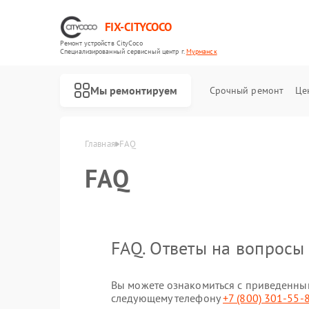
FIX-CITYCOCO
Ремонт устройств CityCoco
Специализированный cервисный центр г.
Мурманск
Мы ремонтируем
Срочный ремонт
Це
Ремонт электросамокатов CityCoco
Главная
FAQ
FAQ
FAQ. Ответы на вопросы
Вы можете ознакомиться с приведенным
следующему телефону
+7 (800) 301-55-