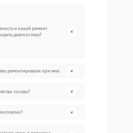
вность и какой ремонт
одить диагностику?
ство ремонтировали при мне.
ойство готово?
бесплатно?
атную связь в процессе