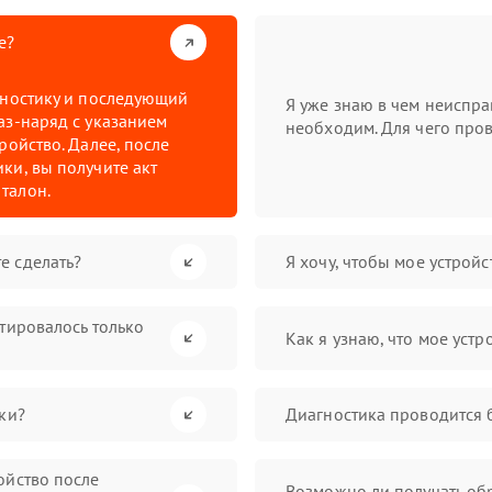
е?
гностику и последующий
Я уже знаю в чем неиспра
аз-наряд с указанием
необходим. Для чего пров
ройство. Далее, после
ки, вы получите акт
талон.
е сделать?
Я хочу, чтобы мое устрой
нтировалось только
Как я узнаю, что мое устр
ки?
Диагностика проводится 
ойство после
Возможно ли получать обр