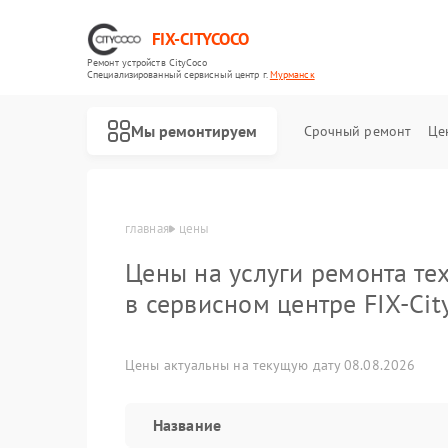
FIX-CITYCOCO
Ремонт устройств CityCoco
Специализированный cервисный центр г.
Мурманск
Мы ремонтируем
Срочный ремонт
Це
Ремонт электросамокатов CityCoco
главная
цены
Цены на услуги ремонта те
в сервисном центре FIX-Cit
Цены актуальны на текущую дату 08.08.2026
Название