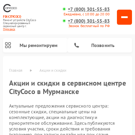
+7 (800) 301-55-83
Ежедневно, с 10:00 до 20:00
FIX-CITYCOCO
+7 (800) 301-55-83
Ремонт устройств CityCoco
Специализированный
Звонок бесплатный по РФ
cервисный центр г.
Мурманск
Мы ремонтируем
Позвонить
Главная
Акции и скидки
Ремонт электросамокатов CityCoco
Акции и скидки в сервисном центре
CityCoco в Мурманске
Актуальные предложения сервисного центра:
сезонные скидки, специальные цены на
комплектующие, акции на диагностику и
приоритетное обслуживание. Здесь публикуются
условия участия, сроки действия и требования
(например, при записи онлайн или при сдаче